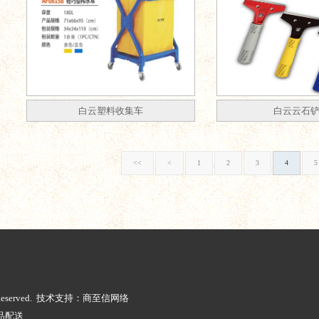
白云塑料收集车
白云云石
<<
<
1
2
3
4
5
ts Reserved. 技术支持：商至信网络
品配送