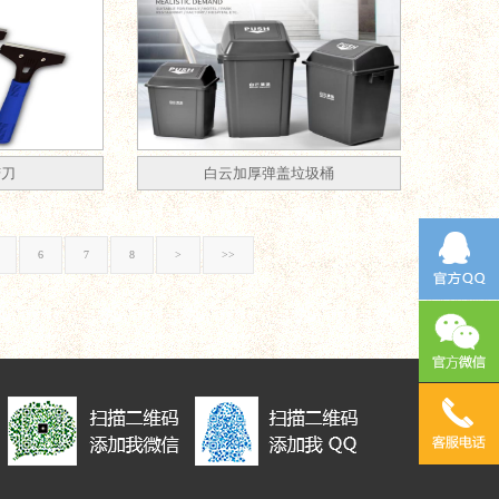
铲刀
白云加厚弹盖垃圾桶
6
7
8
>
>>