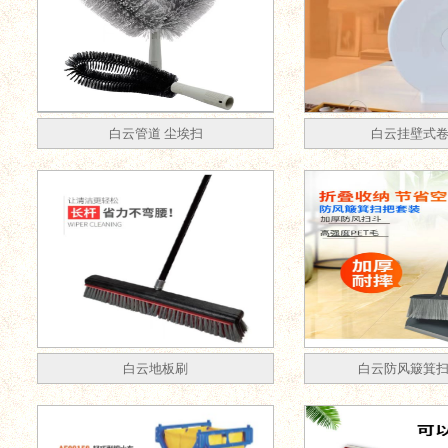
白云管道 尘埃扫
白云挂壁式
白云地板刷
白云防风簸箕