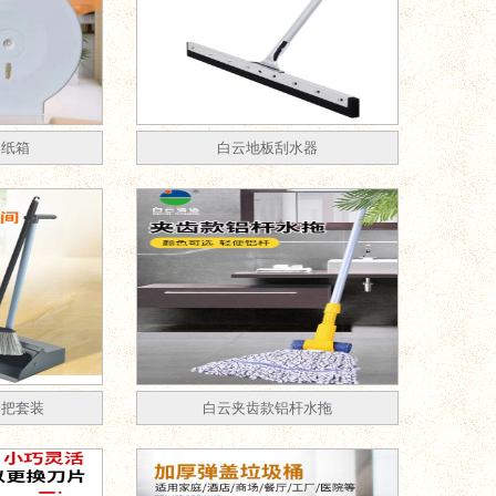
卷纸箱
白云地板刮水器
扫把套装
白云夹齿款铝杆水拖