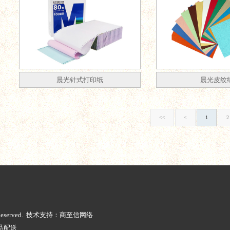
晨光针式打印纸
晨光皮纹
<<
<
1
2
ts Reserved. 技术支持：商至信网络
品配送