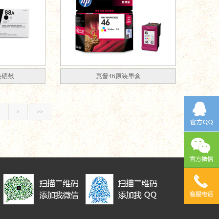
装硒鼓
惠普46原装墨盒
>
>>