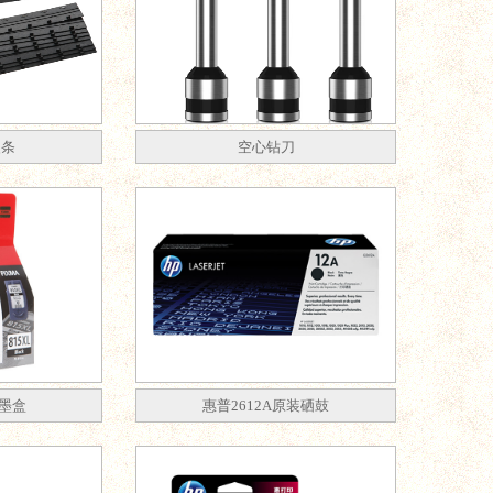
夹条
空心钻刀
装墨盒
惠普2612A原装硒鼓