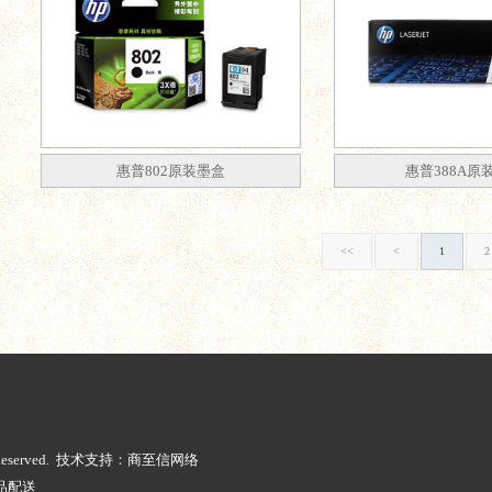
惠普802原装墨盒
惠普388A原
<<
<
1
2
ts Reserved. 技术支持：商至信网络
品配送