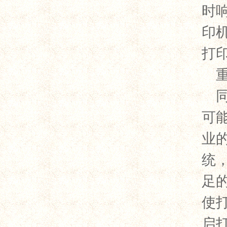
时
印
打
可
业
统
足
使
启