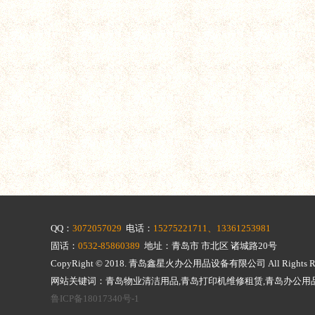
QQ：
3072057029
电话：
15275221711、13361253981
固话：
0532-85860389
地址：青岛市 市北区 诸城路20号
CopyRight © 2018.
青岛鑫星火办公用品设备有限公司
All Righ
网站关键词：青岛物业清洁用品,青岛打印机维修租赁,青岛办公用
鲁ICP备18017340号-1