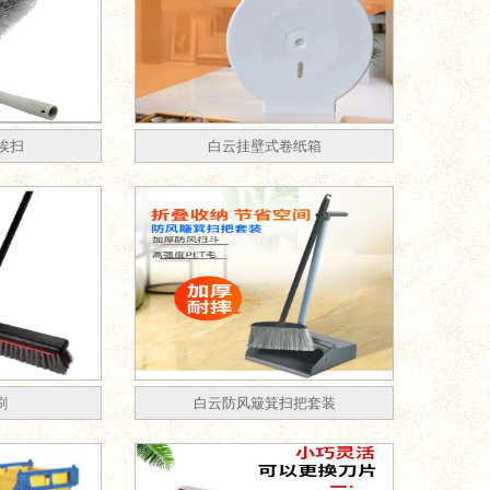
埃扫
白云挂壁式卷纸箱
刷
白云防风簸箕扫把套装