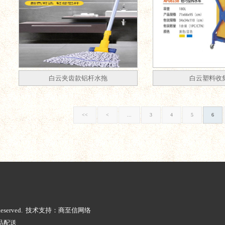
白云夹齿款铝杆水拖
白云塑料收
<<
<
...
3
4
5
6
ts Reserved. 技术支持：商至信网络
品配送