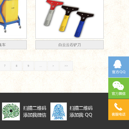
集车
白云云石铲刀
7
8
9
...
>
>>