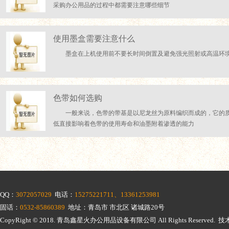
采购办公用品的过程中都需要注意哪些细节
使用墨盒需要注意什么
墨盒在上机使用前不要长时间倒置及避免强光照射或高温环
色带如何选购
一般来说，色带的带基是以尼龙丝为原料编织而成的，它的
低直接影响着色带的使用寿命和油墨附着渗透的能力
QQ：
3072057029
电话：
15275221711、13361253981
固话：
0532-85860389
地址：青岛市 市北区 诸城路20号
CopyRight © 2018.
青岛鑫星火办公用品设备有限公司
All Rights Reserv