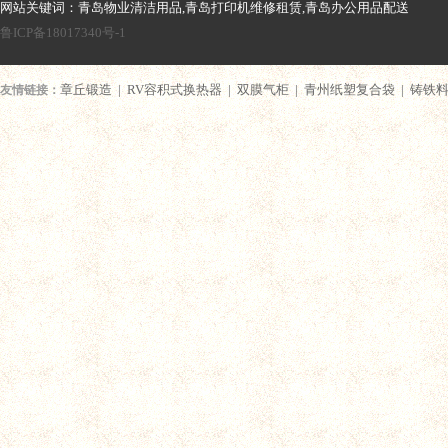
网站关键词：青岛物业清洁用品,青岛打印机维修租赁,青岛办公用品配送
鲁ICP备18017340号-1
章丘锻造
|
RV容积式换热器
|
双膜气柜
|
青州纸塑复合袋
|
铸铁
友情链接：