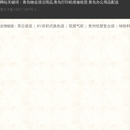
网站关键词：青岛物业清洁用品,青岛打印机维修租赁,青岛办公用品配送
鲁ICP备18017340号-1
章丘锻造
|
RV容积式换热器
|
双膜气柜
|
青州纸塑复合袋
|
铸铁
友情链接：