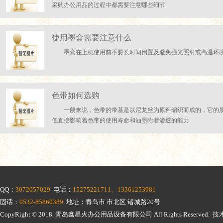
采购办公用品的过程中都需要注意哪些细节
使用墨盒需要注意什么
墨盒在上机使用前不要长时间倒置及避免强光照射或高温环
色带如何选购
一般来说，色带的带基是以尼龙丝为原料编织而成的，它的
低直接影响着色带的使用寿命和油墨附着渗透的能力
QQ：
3072057029
电话：
15275221711、13361253981
固话：
0532-85860389
地址：青岛市 市北区 诸城路20号
CopyRight © 2018.
青岛鑫星火办公用品设备有限公司
All Rights Reserv