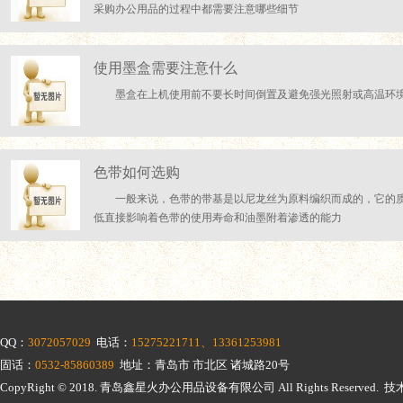
采购办公用品的过程中都需要注意哪些细节
使用墨盒需要注意什么
墨盒在上机使用前不要长时间倒置及避免强光照射或高温环
色带如何选购
一般来说，色带的带基是以尼龙丝为原料编织而成的，它的
低直接影响着色带的使用寿命和油墨附着渗透的能力
QQ：
3072057029
电话：
15275221711、13361253981
固话：
0532-85860389
地址：青岛市 市北区 诸城路20号
CopyRight © 2018.
青岛鑫星火办公用品设备有限公司
All Rights Reserv