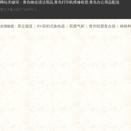
网站关键词：青岛物业清洁用品,青岛打印机维修租赁,青岛办公用品配送
鲁ICP备18017340号-1
章丘锻造
|
RV容积式换热器
|
双膜气柜
|
青州纸塑复合袋
|
铸铁
友情链接：