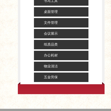
书写工具
桌面管理
文件管理
会议展示
纸质品类
办公耗材
物业清洁
五金劳保