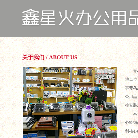
关于我们 / ABOUT US
青
地点位
事
青岛
公用品
控安装
本
心经销
利核心