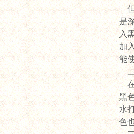
是
入
加
能
黑
水
色