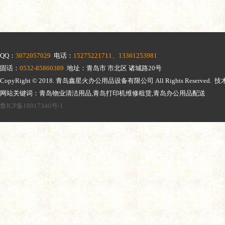
QQ：
3072057029
电话：
15275221711、13361253981
固话：
0532-85860389
地址：青岛市 市北区 诸城路20号
CopyRight © 2018.
青岛鑫星火办公用品设备有限公司
All Rights Reserv
网站关键词：青岛物业清洁用品,青岛打印机维修租赁,青岛办公用品配送
鲁ICP备18017340号-1