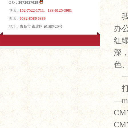
Q Q：
3072057029
电话：
152-7522-1711、133-6125-3981
固话：
0532-8586 0389
办
地址：青岛市 市北区 诸城路20号
红
深
色
—m
C
C