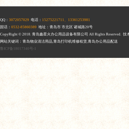
QQ：
3072057029
电话：
15275221711、13361253981
固话：
0532-85860389
地址：青岛市 市北区 诸城路20号
CopyRight © 2018.
青岛鑫星火办公用品设备有限公司
All Rights Reserv
网站关键词：青岛物业清洁用品,青岛打印机维修租赁,青岛办公用品配送
鲁ICP备18017340号-1